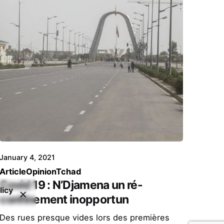
January 4, 2021
Article
Opinion
Tchad
Covid 19 : N’Djamena un ré-
licy
confinement inopportun
Des rues presque vides lors des premières