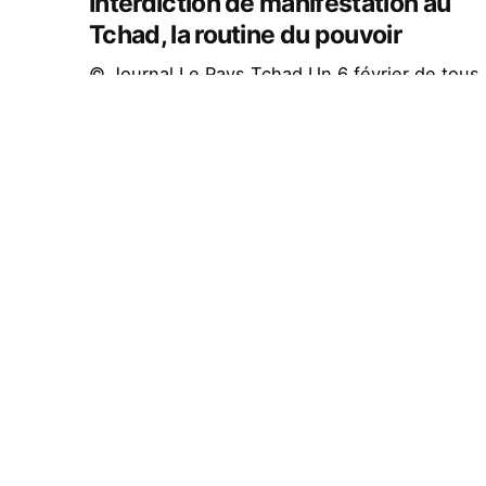
Interdiction de manifestation au
Tchad, la routine du pouvoir
© Journal Le Pays Tchad Un 6 février de tous
les contrastes au Tchad et principalement
dans la capitale N’Djaména....