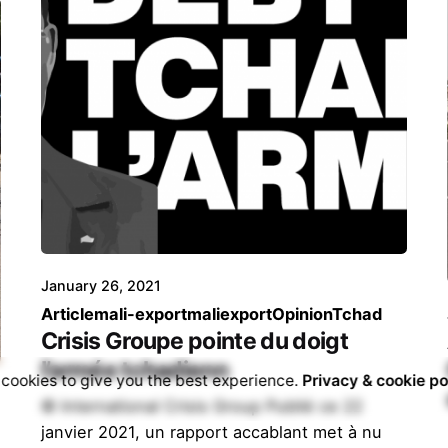
January 26, 2021
Article
mali-export
maliexport
Opinion
Tchad
Crisis Groupe pointe du doigt
l’armée tchadienn
cookies to give you the best experience.
Privacy & cookie po
© International Crisis Group Publié ce 22
janvier 2021, un rapport accablant met à nu