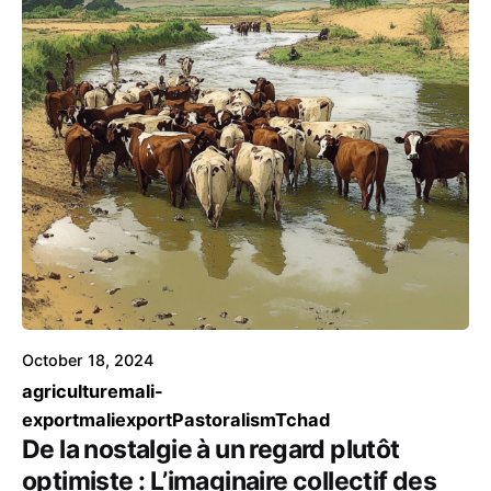
October 18, 2024
agriculture
mali-
export
maliexport
Pastoralism
Tchad
De la nostalgie à un regard plutôt
optimiste : L’imaginaire collectif des