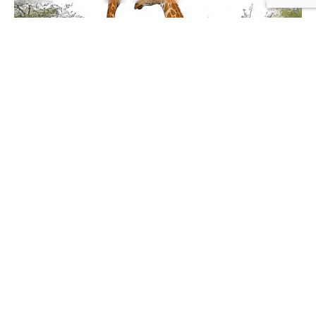
October 15, 2024
agriculture
Article
changement
climatique
pastoralisme
Tchad
Les troupeaux et les aires