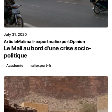
Posted by
Kibili Demba Sissoko
July 31, 2020
Article
Mali
mali-export
maliexport
Opinion
Le Mali au bord d’une crise socio-
politique
Academie
maliexport-fr