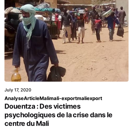
Posted by
Mamadou Togola et Modibo Cissé
July 17, 2020
Analyse
Article
Mali
mali-export
maliexport
Douentza : Des victimes
psychologiques de la crise dans le
centre du Mali