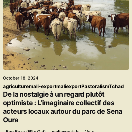
Posted by
Madjadoum Firmin
October 18, 2024
agriculture
mali-export
maliexport
Pastoralism
Tchad
De la nostalgie à un regard plutôt
optimiste : L’imaginaire collectif des
acteurs locaux autour du parc de Sena
Oura
Bon Buzz (FR - Old)
maliexport-fr
Voix