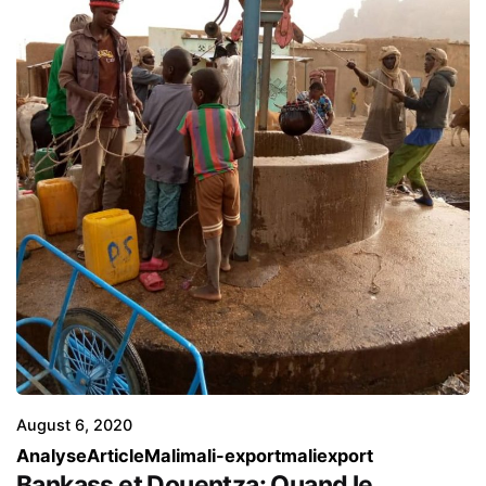
Posted by
Mamadou Togola et Modibo Cissé
August 6, 2020
Analyse
Article
Mali
mali-export
maliexport
Bankass et Douentza: Quand le