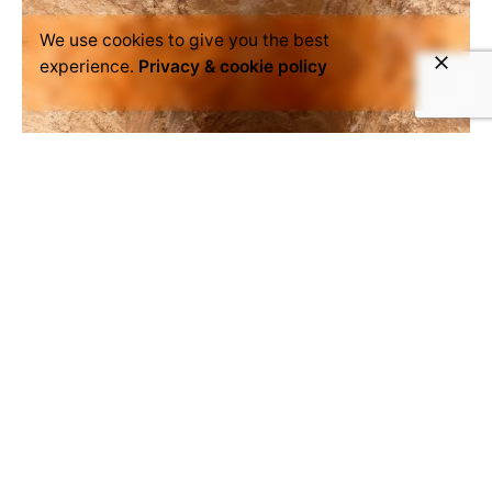
We use cookies to give you the best
experience.
Privacy & cookie policy
December 17, 2020
mali-export
Youth and gold mining in Yanfolila part
2
Sogola, Bougouni © Voice4Thought Académie Gold
mining has been an important research topic in the