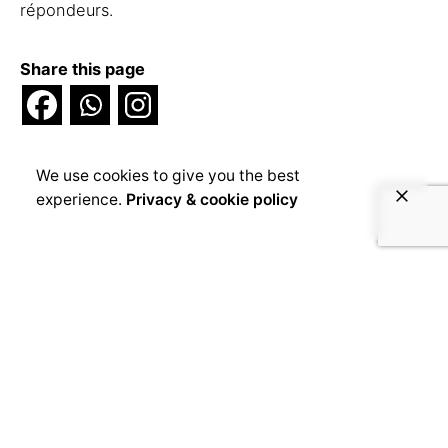
répondeurs.
Share this page
We use cookies to give you the best
experience.
Privacy & cookie policy
Voice4Thought
1 month 1 week ago
Que se passe-t-il lorsqu'une famille
musulmane s'installe dans un quartier réputé
chrétien ? Un terrain, une longue procédure
judiciaire, une mosquée et deux voisins qui