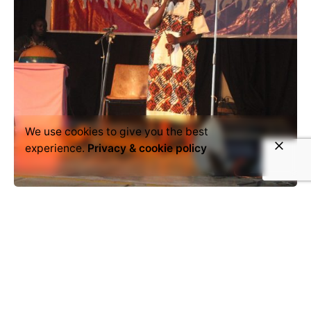
We use cookies to give you the best
experience.
Privacy & cookie policy
November 6, 2020
Analyse
Cameroon
Slam
SLAMeroun 2020 dédié aux femmes
du Nord
[kc_row _id=”448947″][kc_column _id=”164195″]
[kc_column_text _id=”573664″] © SLAMeroun