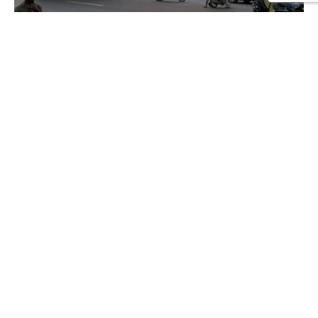
July 31, 2020
Article
Mali
mali-export
Opinion
Mali on the verge of a socio-
political crisis
[disclaimer]Several movements, parties and
many people are calling for the resignation of
the current president in Mali. In order to...