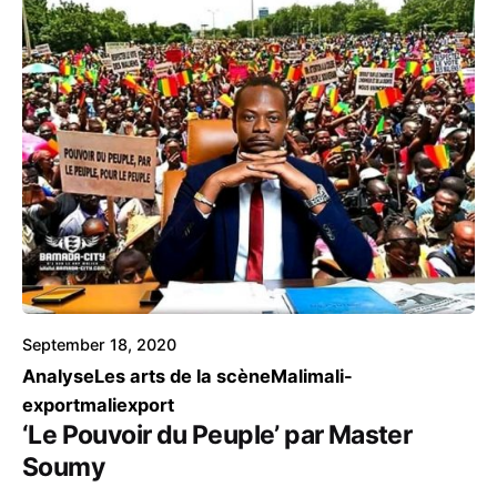
September 18, 2020
Analyse
Les arts de la scène
Mali
mali-
export
maliexport
‘Le Pouvoir du Peuple’ par Master
Soumy