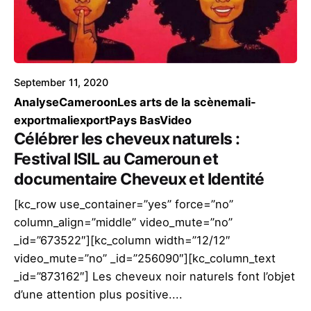
September 11, 2020
Analyse
Cameroon
Les arts de la scène
mali-
export
maliexport
Pays Bas
Video
Célébrer les cheveux naturels :
Festival ISIL au Cameroun et
documentaire Cheveux et Identité
[kc_row use_container=”yes” force=”no”
column_align=”middle” video_mute=”no”
_id=”673522″][kc_column width=”12/12″
video_mute=”no” _id=”256090″][kc_column_text
_id=”873162″] Les cheveux noir naturels font l’objet
d’une attention plus positive....