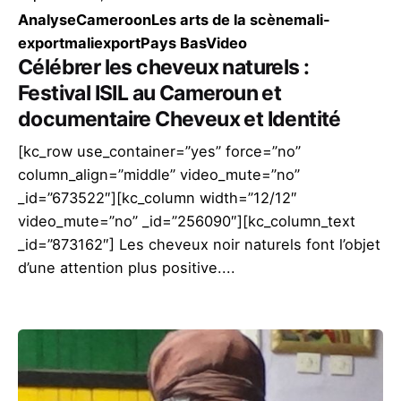
Analyse
Cameroon
Les arts de la scène
mali-
export
maliexport
Pays Bas
Video
Célébrer les cheveux naturels :
Festival ISIL au Cameroun et
documentaire Cheveux et Identité
[kc_row use_container=”yes” force=”no”
column_align=”middle” video_mute=”no”
_id=”673522″][kc_column width=”12/12″
video_mute=”no” _id=”256090″][kc_column_text
_id=”873162″] Les cheveux noir naturels font l’objet
d’une attention plus positive....