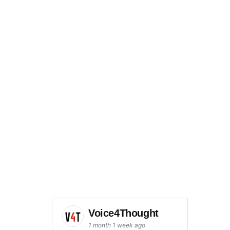
Voice4Thought
1 month 1 week ago