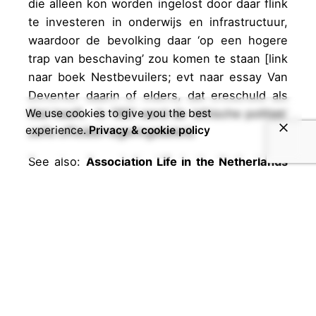
die alleen kon worden ingelost door daar flink
te investeren in onderwijs en infrastructuur,
waardoor de bevolking daar
‘op een hogere
trap van beschaving’
zou komen te staan
[link
naar boek Nestbevuilers; evt naar essay Van
Deventer daarin of elders, dat ereschuld als
titel heeft.
In 1901 werd de ‘ethische politiek’
We use cookies to give you the best
experience.
Privacy & cookie policy
zelfs officiëel regeringsbeleid.
See also:
Association Life in the Netherlands
(from 1780)
and
Representing Distant
VictimsThe Emergence of an Ethical
Movement in Dutch Colonial Politics,1840-
1880
Jump to
Wij protesteren! Maar hoe?
to find
out how Bosch tried to influence civil society
and public opinion or get to know Bosch'