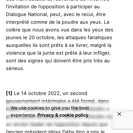
l’invitation de l’opposition à participer au
Dialogue National, peut, avec le recul, être
interprété comme de la poudre aux yeux. La
colère que nous avons vue dans les yeux des
jeunes le 20 octobre, les attaques fanatiques
auxquelles ils sont prêts à se livrer, malgré la
violence que la junte est prête à leur infliger,
sont des signes qui doivent être pris très au
sérieux.
[1]
Le 14 octobre 2022, un second
gouvernement intérimaire a été formé, dans
We use cookies to give you the best
lequel Pahimi s’est retiré et Saleh Kebzabo a
experience.
Privacy & cookie policy
pris le poste de premier ministre. Kebzabo est
un ancien leader de l’opposition depuis que
l’ancien président Idriss Déby Itno a pris le