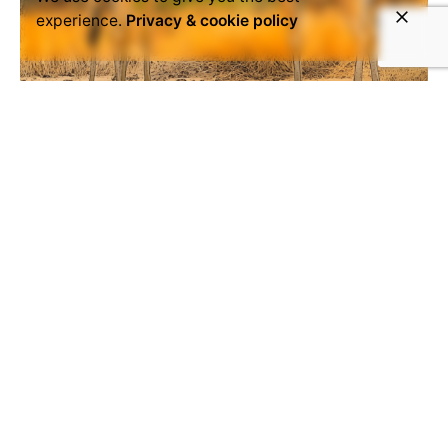
experience.
Privacy & cookie policy
October 15, 2024
agriculture
Article
changement
climatique
pastoralisme
Tchad
Les troupeaux et les aires
protégées : Un dilemme lié au
manque de pâturage et le
changement climatique
Entre le 2 et le 4 octobre, trois reporters du
Bon Buzz ont assisté à la conférence
Agriculture, Pastoralisme et...