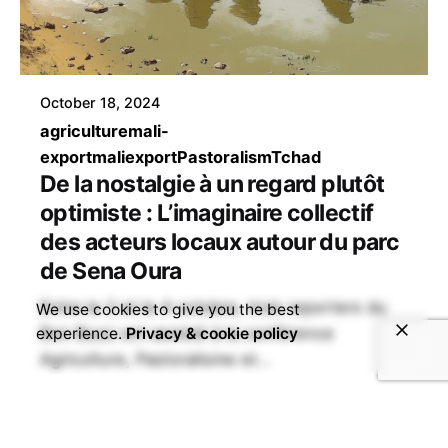
October 18, 2024
agriculture
mali-
export
maliexport
Pastoralism
Tchad
De la nostalgie à un regard plutôt
optimiste : L’imaginaire collectif
des acteurs locaux autour du parc
de Sena Oura
Entre le 2 et le 4 octobre, trois reporters du
We use cookies to give you the best
Bon Buzz ont assisté à la conférence
experience.
Privacy & cookie policy
Agriculture, Pastoralisme et...