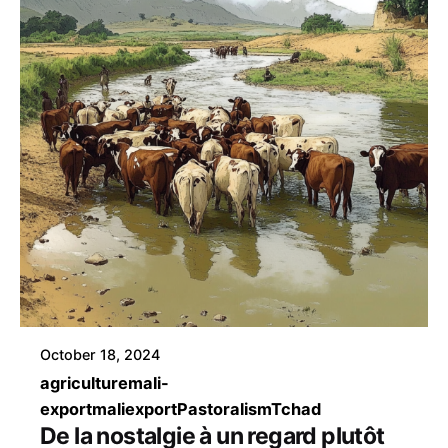
October 18, 2024
agriculture
mali-
export
maliexport
Pastoralism
Tchad
De la nostalgie à un regard plutôt