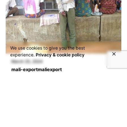
We use cookies to give you the best
experience.
Privacy & cookie policy
March 25, 2024
mali-export
maliexport
Les perceptions et pratiques liées
à la bilharziose dans la sous-
préfecture de Torrock (Tchad)
Auteurs : Oumar Abdelbanat (1), Didier Lalaye
(2) et Mirjam de Bruijn (3) Résumé de l’article
Cet article vise à...