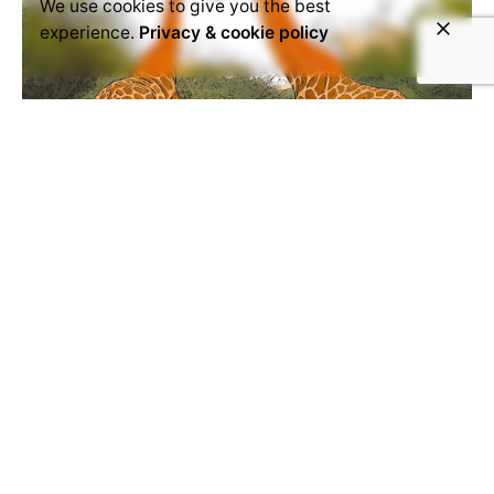
We use cookies to give you the best
experience.
Privacy & cookie policy
October 15, 2024
agriculture
Article
changement
climatique
pastoralisme
Tchad
Les troupeaux et les aires
protégées : Un dilemme lié au