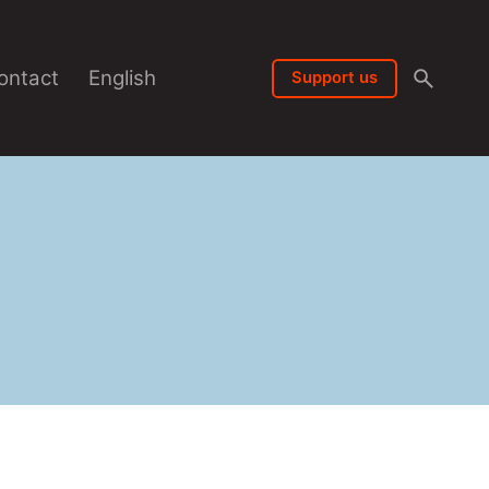
ontact
English
Support us