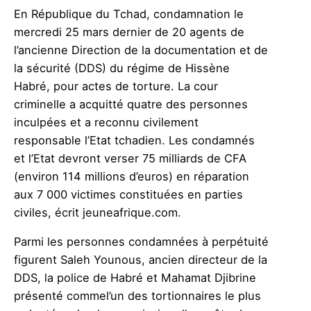
En République du Tchad, condamnation le
mercredi 25 mars dernier de 20
agents de
l
’
a
ncienne
Direction de la documentation et de
la sécurité (DDS)
du régime
de Hissèn
e
Habré
,
pour acte
s
de torture. La cour
criminelle a acquitté
quatre des
personnes
inculpée
s et a reconnu civilement
responsable l’Etat tchadien. Les
condamnés
et l’Etat devront verser 75 milliards de CFA
(environ 114 millions
d’euros) en réparation
aux 7 000 victimes
constituées en parties
civiles
, écrit jeuneafrique
.
com.
Parmi les personnes condamnées à perpétuité
figurent Saleh Younous, ancien directeur de la
DDS,
la police de Habré et Mahamat Djibrine
présenté comme
l’un des tortionnaires le plus