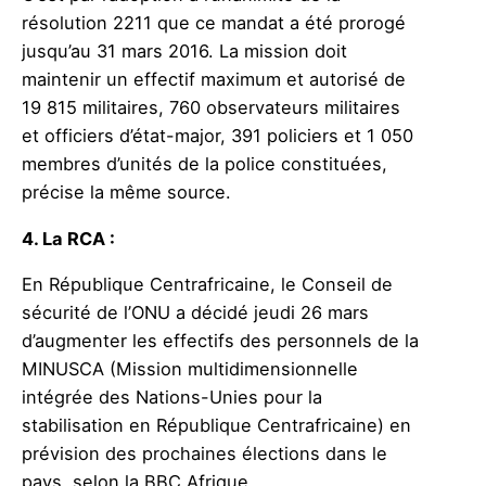
résolution
2211
que ce mandat a été
prorogé
jusqu’au 31 mars 2016. La mission doit
maintenir un effectif maximum
et autorisé
de
19 815 militaires, 760 observateurs militaires
et officiers d’état-major, 391 policiers et 1 050
membres d’
unités
de la police
constituées,
précise la même source
.
4. La RCA
:
En République Centrafricaine,
le Conseil de
sécurité de l’ONU a décidé jeudi 26 mars
d’augmenter le
s effectifs des personnels
de la
MINUSCA
(Mission multidimensionnelle
intégrée
des Nations-Unies
pour la
stabilisation en
République Centrafricaine)
e
n
prévision des prochaines élections dans le
pays
, selon la BBC Afrique
.