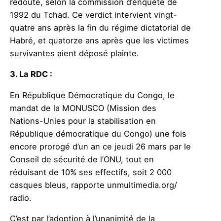
redouté
, selon la commission d’enquête de
1992 du Tchad
.
Ce verdict intervient vingt-
quatre ans après la fin du régime dictatorial de
Habré, et quatorze ans après que les victimes
survivantes aient déposé plainte.
3. La RDC
:
En République Démocratique du Congo,
le
mandat de la MONUSCO (Mission des
Nations-Unies pour la stabilisation
en
République démocratique
du Congo) une fois
encore
prorogé
d’un
an
ce jeudi 26 mars
par le
Conseil de
sécurité
de l’ONU, tout en
réduisant de
10% ses effectifs, soit 2 000
casques bleus, rapporte
unmultimedia.org/
radio
.
C’
es
t par l’
adoption à
l’
unanimité
de la