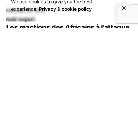
We use cookies to give you the best
experience.
Privacy & cookie policy
February 22, 2016
mali-export
Les reactions des Africains à l'attaque
terroriste de Charlie Hebdo
Par André SHAMBA Indignation, émotion, colère,
choc et compassion, sont là les sentiments
exprimés par les africains suite a la...
February 22, 2016
2 décembre à 10 décembre 2014
La Centrafrique Les écoles rouvrent ce lundi 08
décembre 2014 à Bangui et dans d’autres grandes
villes de la République...