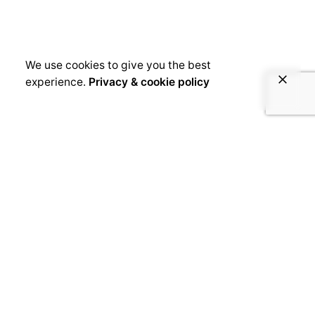
We use cookies to give you the best
experience.
Privacy & cookie policy
March 26, 2019
Le cauchemar a assez duré
#FreeValsero
[kc_row use_container=”yes” force=”no”