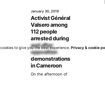
January 30, 2019
Activist Général
Valsero among
112 people
arrested during
and after
cookies to give you the best experience.
Privacy & cookie po
opposition
demonstrations
in Cameroon
On the afternoon of
Saturday 26th January,
112 people were
arrested during and
after the white
marches organised by