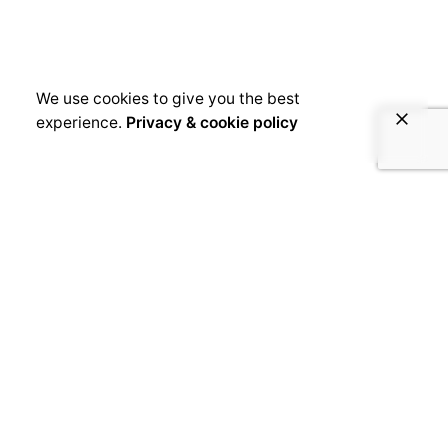
We use cookies to give you the best
experience.
Privacy & cookie policy
March 26, 2019
Le cauchemar a assez duré
#FreeValsero
[kc_row use_container=”yes” force=”no”
column_align=”middle” video_mute=”no”
_id=”943690″][kc_column width=”12/12″
video_mute=”no” _id=”197457″]