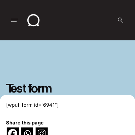
Skip
to
content
Test form
[wpuf_form id=”6941″]
Share this page