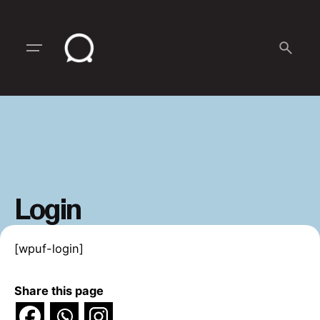
Skip
to
content
Login
[wpuf-login]
Share this page