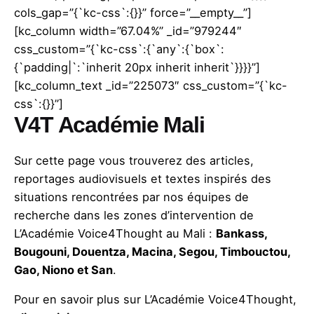
cols_gap=”{`kc-css`:{}}” force=”__empty__”]
[kc_column width=”67.04%” _id=”979244″
css_custom=”{`kc-css`:{`any`:{`box`:
{`padding|`:`inherit 20px inherit inherit`}}}}”]
[kc_column_text _id=”225073″ css_custom=”{`kc-
css`:{}}”]
V4T Académie Mali
Sur cette page vous trouverez des articles,
reportages audiovisuels et textes inspirés des
situations rencontrées par nos équipes de
recherche dans les zones d’intervention de
L’Académie Voice4Thought au Mali :
Bankass,
Bougouni, Douentza, Macina, Segou, Timbouctou,
Gao, Niono et San
.
Pour en savoir plus sur L’Académie Voice4Thought,