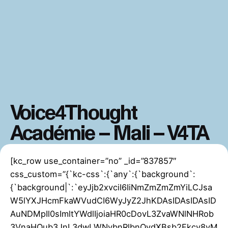
Voice4Thought
Académie – Mali – V4TA
[kc_row use_container=”no” _id=”837857″
css_custom=”{`kc-css`:{`any`:{`background`:
{`background|`:`eyJjb2xvciI6IiNmZmZmZmYiLCJsa
W5lYXJHcmFkaWVudCI6WyJyZ2JhKDAsIDAsIDAsID
AuNDMpIl0sImltYWdlIjoiaHR0cDovL3ZvaWNlNHRob
3VnaHQub3JnL3dwLWNvbnRlbnQvdXBsb2Fkcy8yM