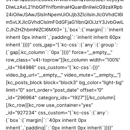
DIwLzAxL21hbGlfYnlfbmlnaHQuanBnIiwicG9zaXRpb
24iOiIwJSAwJSIsInNpemUiOiJjb3ZlciIsInJlcGVhdCI6I
m5vLXJlcGVhdCIsImF0dGFjaG1lbnQiOiJzY3JvbGwiL
CJhZHZhbmNlZCI6MX0=`},`box`:{`margin|`:`inherit
inherit 0px inherit`,`padding|`:`inherit inherit 60px
inherit`}}}}” cols_gap=”{`kc-css`:{`any`:{`group`:
{`gap|.kc_column`:`0px`}}}}” force=”__empty__”
row_class=”v4t-toprow”][kc_column width=”100%”
_id=”164986″ css_custom=”{`kc-css`:{}}”
video_bg_url=”__empty__” video_mute=”__empty__”]
[kc_posts_block block=”block3″ bg_color=”light-bg”
limit=”0″ sort_order=”post_date” offset=”0″
_id=”296964″ category_ids=”1927″][/kc_column]
[/kc_row][kc_row use_container=”yes”
_id=”927234″ css_custom=”{`kc-css`:{`any`:
{`box`:{`margin|`:`40px inherit 0px
inherit`,`padding|`:`0px inherit 0px inherit`}}}}”