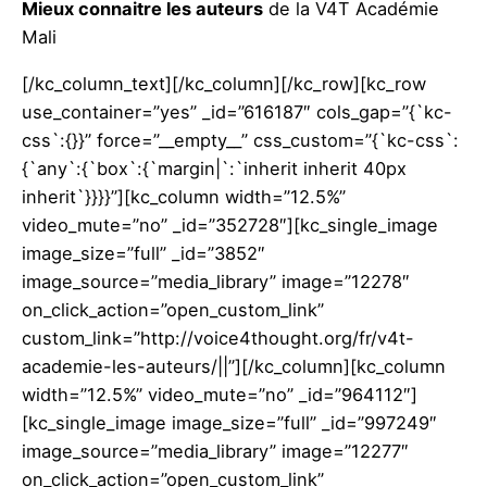
Mieux connaitre les auteurs
de la V4T Académie
Mali
[/kc_column_text][/kc_column][/kc_row][kc_row
use_container=”yes” _id=”616187″ cols_gap=”{`kc-
css`:{}}” force=”__empty__” css_custom=”{`kc-css`:
{`any`:{`box`:{`margin|`:`inherit inherit 40px
inherit`}}}}”][kc_column width=”12.5%”
video_mute=”no” _id=”352728″][kc_single_image
image_size=”full” _id=”3852″
image_source=”media_library” image=”12278″
on_click_action=”open_custom_link”
custom_link=”http://voice4thought.org/fr/v4t-
academie-les-auteurs/||”][/kc_column][kc_column
width=”12.5%” video_mute=”no” _id=”964112″]
[kc_single_image image_size=”full” _id=”997249″
image_source=”media_library” image=”12277″
on_click_action=”open_custom_link”