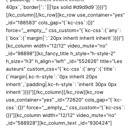
40px`,`border|`:`|||1px solid #d9d9d9`}}}}”]
[/kc_column][/kc_row][kc_row use_container=”yes”
_id=”188583″ cols_gap=”{`kc-css`:{}}”
force=”__empty__” css_custom=”{`kc-css`:{`any`:
{`box`:{`margin|`:`20px inherit inherit inherit`}}}}”]
[kc_column width=”12/12″ video_mute=”no”
_id=”98898″][kc_fancy_title h_style=”h-style-2″
h_size=”h3″ h_align=”left” _id=”552626″ title=”Les
auteurs” custom_css=”{`kc-css`:{`any`:{`title`:
{`margin|.kc-h-style`:`0px inherit 20px
inherit`,`padding|.kc-h-style`:`inherit 30px 0px
inherit`}}}}”][/kc_column][/kc_row][kc_row
use_container=”yes” _id=”72620″ cols_gap=”{`kc-
css`:{}}” force=”__empty__” css_custom=”{`kc-css`:
{}}”][kc_column width=”12/12″ video_mute=”no”
_id=”588928″][kc_column_text _id=”930424″]