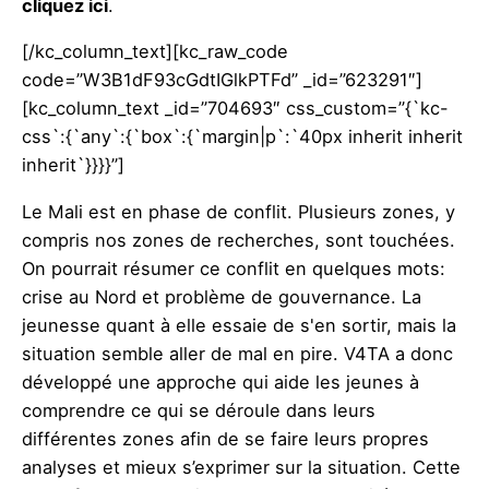
cliquez ici
.
[/kc_column_text][kc_raw_code
code=”W3B1dF93cGdtIGlkPTFd” _id=”623291″]
[kc_column_text _id=”704693″ css_custom=”{`kc-
css`:{`any`:{`box`:{`margin|p`:`40px inherit inherit
inherit`}}}}”]
Le Mali est en phase de conflit. Plusieurs zones, y
compris nos zones de recherches, sont touchées.
On pourrait résumer ce conflit en quelques mots:
crise au Nord et problème de gouvernance. La
jeunesse quant à elle essaie de s'en sortir, mais la
situation semble aller de mal en pire. V4TA a donc
développé une approche qui aide les jeunes à
comprendre ce qui se déroule dans leurs
différentes zones afin de se faire leurs propres
analyses et mieux s’exprimer sur la situation. Cette