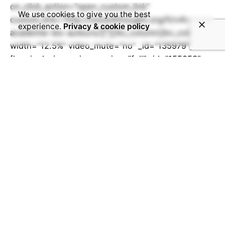
on_click_action=”open_custom_link”
We use cookies to give you the best
custom_link=”http://voice4thought.org/fr/v4t-
experience.
Privacy & cookie policy
academie-les-auteurs/||”][/kc_column][kc_column
width=”12.5%” video_mute=”no” _id=”135979″]
[kc_single_image image_size=”full” _id=”155053″
image_source=”media_library” image=”12274″
on_click_action=”open_custom_link”
custom_link=”http://voice4thought.org/fr/v4t-
academie-les-auteurs/||”][/kc_column][kc_column
width=”12.5%” video_mute=”no” _id=”182341″]
[kc_single_image image_size=”full” _id=”513926″
image_source=”media_library” image=”12271″
on_click_action=”open_custom_link”
custom_link=”http://voice4thought.org/fr/v4t-
academie-les-auteurs/||”][/kc_column][kc_column
width=”12.5%” video_mute=”no” _id=”929627″]
[/kc_column][/kc_row][kc_row use_container=”yes”