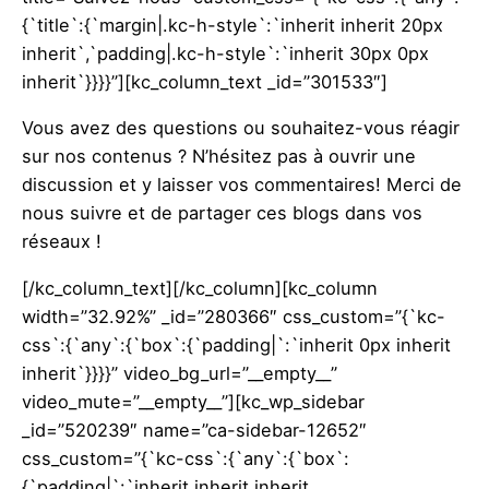
{`title`:{`margin|.kc-h-style`:`inherit inherit 20px
inherit`,`padding|.kc-h-style`:`inherit 30px 0px
inherit`}}}}”][kc_column_text _id=”301533″]
Vous avez des questions ou souhaitez-vous réagir
sur nos contenus ? N’hésitez pas à ouvrir une
discussion et y laisser vos commentaires! Merci de
nous suivre et de partager ces blogs dans vos
réseaux !
[/kc_column_text][/kc_column][kc_column
width=”32.92%” _id=”280366″ css_custom=”{`kc-
css`:{`any`:{`box`:{`padding|`:`inherit 0px inherit
inherit`}}}}” video_bg_url=”__empty__”
video_mute=”__empty__”][kc_wp_sidebar
_id=”520239″ name=”ca-sidebar-12652″
css_custom=”{`kc-css`:{`any`:{`box`:
{`padding|`:`inherit inherit inherit