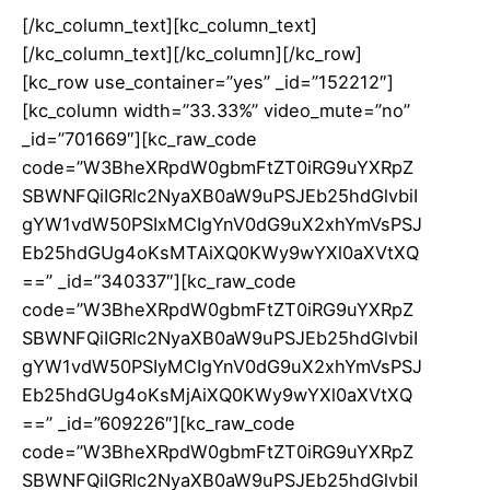
[/kc_column_text][kc_column_text]
[/kc_column_text][/kc_column][/kc_row]
[kc_row use_container=”yes” _id=”152212″]
[kc_column width=”33.33%” video_mute=”no”
_id=”701669″][kc_raw_code
code=”W3BheXRpdW0gbmFtZT0iRG9uYXRpZ
SBWNFQiIGRlc2NyaXB0aW9uPSJEb25hdGlvbiI
gYW1vdW50PSIxMCIgYnV0dG9uX2xhYmVsPSJ
Eb25hdGUg4oKsMTAiXQ0KWy9wYXl0aXVtXQ
==” _id=”340337″][kc_raw_code
code=”W3BheXRpdW0gbmFtZT0iRG9uYXRpZ
SBWNFQiIGRlc2NyaXB0aW9uPSJEb25hdGlvbiI
gYW1vdW50PSIyMCIgYnV0dG9uX2xhYmVsPSJ
Eb25hdGUg4oKsMjAiXQ0KWy9wYXl0aXVtXQ
==” _id=”609226″][kc_raw_code
code=”W3BheXRpdW0gbmFtZT0iRG9uYXRpZ
SBWNFQiIGRlc2NyaXB0aW9uPSJEb25hdGlvbiI