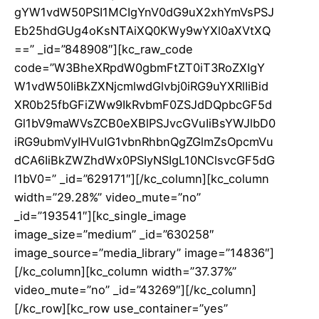
gYW1vdW50PSI1MCIgYnV0dG9uX2xhYmVsPSJ
Eb25hdGUg4oKsNTAiXQ0KWy9wYXl0aXVtXQ
==” _id=”848908″][kc_raw_code
code=”W3BheXRpdW0gbmFtZT0iT3RoZXIgY
W1vdW50IiBkZXNjcmlwdGlvbj0iRG9uYXRlIiBid
XR0b25fbGFiZWw9IkRvbmF0ZSJdDQpbcGF5d
Gl1bV9maWVsZCB0eXBlPSJvcGVuIiBsYWJlbD0
iRG9ubmVyIHVuIG1vbnRhbnQgZGlmZsOpcmVu
dCA6IiBkZWZhdWx0PSIyNSIgL10NClsvcGF5dG
l1bV0=” _id=”629171″][/kc_column][kc_column
width=”29.28%” video_mute=”no”
_id=”193541″][kc_single_image
image_size=”medium” _id=”630258″
image_source=”media_library” image=”14836″]
[/kc_column][kc_column width=”37.37%”
video_mute=”no” _id=”43269″][/kc_column]
[/kc_row][kc_row use_container=”yes”