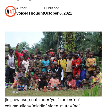
Author
Published
Voice4Thought
October 6, 2021
[kc_row use_container=”yes” force=”no”
column_align=”middle” video_mute=”no”