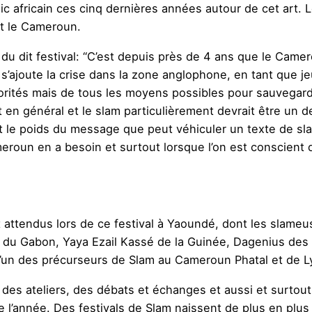
c africain ces cinq dernières années autour de cet art. 
st le Cameroun.
eur du dit festival: “C’est depuis près de 4 ans que le Cam
s’ajoute la crise dans la zone anglophone, en tant que j
orités mais de tous les moyens possibles pour sauvegarde
t en général et le slam particulièrement devrait être un 
t le poids du message que peut véhiculer un texte de slam
meroun en a besoin et surtout lorsque l’on est conscient 
nt attendus lors de ce festival à Yaoundé, dont les slame
 du Gabon, Yaya Ezail Kassé de la Guinée, Dagenius de
 l’un des précurseurs de Slam au Cameroun Phatal et de 
 des ateliers, des débats et échanges et aussi et surtout
’année. Des festivals de Slam naissent de plus en plus 