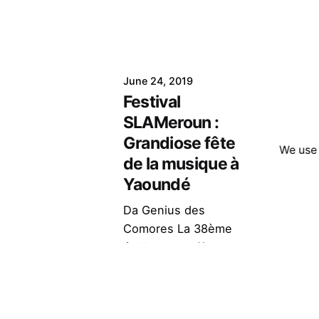
June 24, 2019
Festival
SLAMeroun :
Grandiose fête
We use 
de la musique à
Yaoundé
Da Genius des
Comores La 38ème
édition de la fête de la
musique a été
grandiose à l’Institut
Goethe du...