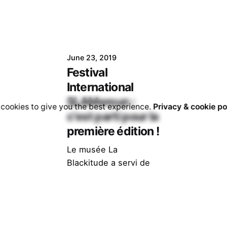
June 23, 2019
Festival
International
SLAMeroun :
cookies to give you the best experience.
Privacy & cookie po
c'est parti pour la
première édition !
Le musée La
Blackitude a servi de
cadre au lancement de
la première édition du
festival SLAMeroun qui
prendra fin...