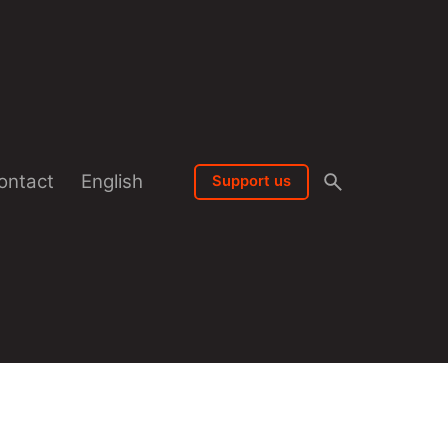
ontact
English
Support us